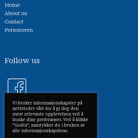
Home
About us
Contact
Personvern
Follow us
Vi bruker informasjonskapsler på
nettstedet vårt for å gi deg den
mest relevante opplevelsen ved å
huske dine preferanser. Ved å klikke
“Godta”, samtykker du i bruken av
alle informasjonskapslene.