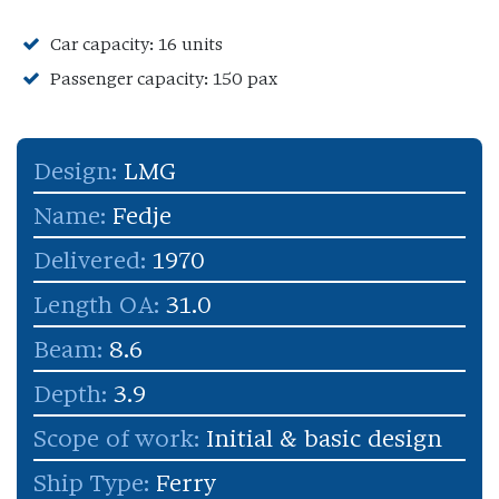
Car capacity: 16 units
Passenger capacity: 150 pax
Design:
LMG
Name:
Fedje
Delivered:
1970
Length OA:
31.0
Beam:
8.6
Depth:
3.9
Scope of work:
Initial & basic design
Ship Type:
Ferry