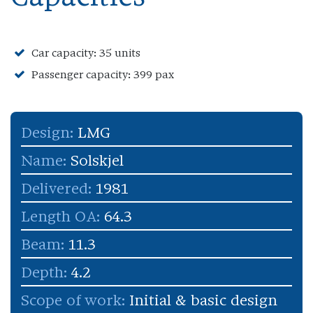
Car capacity: 35 units
Passenger capacity: 399 pax
Design:
LMG
Name:
Solskjel
Delivered:
1981
Length OA:
64.3
Beam:
11.3
Depth:
4.2
Scope of work:
Initial & basic design