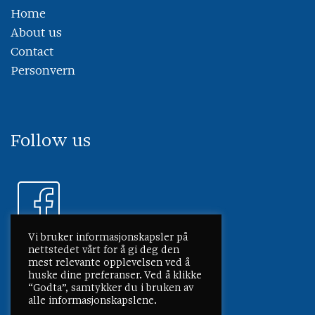
Home
About us
Contact
Personvern
Follow us
Vi bruker informasjonskapsler på
nettstedet vårt for å gi deg den
mest relevante opplevelsen ved å
huske dine preferanser. Ved å klikke
“Godta”, samtykker du i bruken av
alle informasjonskapslene.